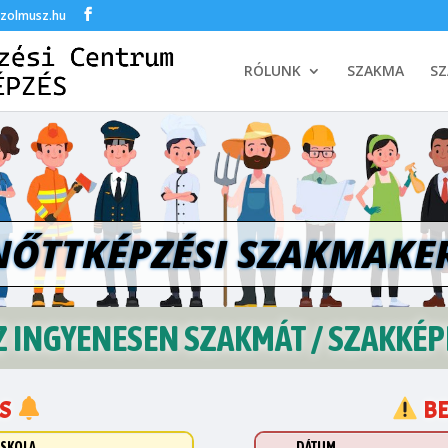
szolmusz.hu
RÓLUNK
SZAKMA
SZ
NŐTTKÉPZÉSI SZAKMAKE
 INGYENESEN SZAKMÁT / SZAKKÉP
ÁS
B
ISKOLA
DÁTUM