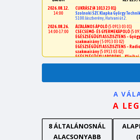
2026.08.12.
CUKRÁSZ
(4 1013 23 01)
14:00
Szolnoki SZC Klapka György Techni
5100 Jászberény, Hatvani út 2.
2026.08.26.
ÁLTALÁNOS ÁPOLÓ
(
5 0913 03 01
)
14:00-17:00
CSECSEMŐ- ÉS GYERMEKÁPOLÓ
(
5 09
EGÉSZSÉGÜGYI ASSZISZTENS – Gyógy
szakmairány
( 5 0913 03 02)
EGÉSZSÉGÜGYI ASSZISZTENS – Radio
szakmairány
(5 0913 03 02)
EGÉSZSÉGÜGYI LABORÁNS – Klinikai 
szakmairány
(5 0913 03 03)
KISGYERMEKGONDOZÓ, -NEVELŐ
(
5 
MENTŐÁPOLÓ
(
5 0913 03 11)
ÓVODAI NEVELŐ
(
5 0188 25 02)
PÉNZÜGYI-SZÁMVITELI ÜGYINTÉZŐ
(5
REHABILITÁCIÓS TERAPEUTA – Fiziot
szakmairány
(
5 0923 03 09)
A VÁL
REHABILITÁCIÓS TERAPEUTA – Gyógy
09)
A LE
SZOCIÁLIS ÁPOLÓ ÉS GONDOZÓ
(
4 09
VÁLLALKOZÁSI ÜGYVITELI ÜGYINTÉZŐ
Szolnoki SZC Vásárhelyi Pál Két Ta
5000 Szolnok, Baross utca 43.
8 ÁLTALÁNOSNÁL
ALAP
2026.08.26
HIGIÉNÉS INTÉZMÉNYI TAKARÍTÓ
ALACSONYABB
Szolnoki SZC Sipos Orbán Szakképz
(