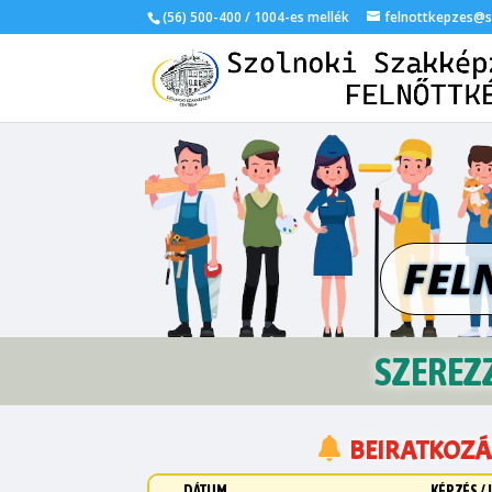
(56) 500-400 / 1004-es mellék
felnottkepzes@
FEL
SZEREZZ
BEIRATKOZ
DÁTUM
KÉPZÉS / 